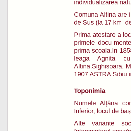
individualizarea nat
Comuna Altina are i
de Sus (la 17 km de 
Prima atestare a loc
primele docu-mente
prima scoala.In 185
leaga Agnita c
Altina,Sighisoara, M
1907 ASTRA Sibiu inf
Toponimia
Numele Alțâna core
Inferior, locul de ba
Alte variante so