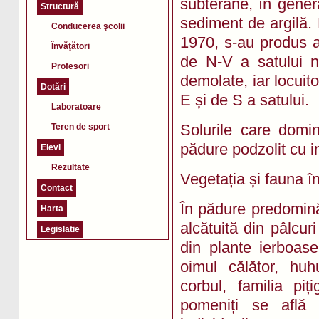
subterane, în genera
Structură
sediment de argilă.
Conducerea şcolii
1970, s-au produs al
Învăţători
de N-V a satului n
Profesori
demolate, iar locuito
Dotări
E și de S a satului.
Laboratoare
Solurile care domi
Teren de sport
pădure podzolit cu i
Elevi
Rezultate
Vegetația și fauna î
Contact
În pădure predomină 
Harta
alcătuită din pâlcur
Legislatie
din plante ierboase:
oimul călător, hu
corbul, familia piți
pomeniți se află î