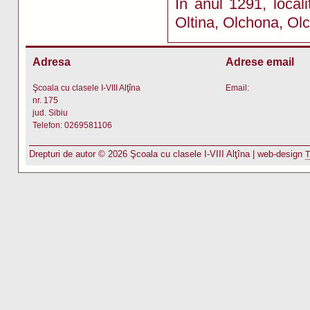
În anul 1291, local
Oltina, Olchona, Ol
Adresa
Adrese email
Şcoala cu clasele I-VIII Alţîna
Email:
nr. 175
jud. Sibiu
Telefon: 0269581106
Drepturi de autor © 2026 Şcoala cu clasele I-VIII Alţîna | web-design