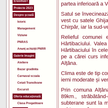
Erasmus+
partea inferioară a V
Proiecte 2023
Satul se învecinează
Despre şcoală
vest cu satele Ghij
Istoric
Chirpăr, iar la sud-v
Management
Viziune
Relieful comunei e
PNRAS
Hârtibaciului. Valea
Anunţ achiziții PNRR
Hârtibaciului în cele
pe a cărei curs infe
Galerie Imagini
Alțâna.
Ateliere
Bazar gradinita
Clima este de tip co
Carnaval scoala
ierni moderate și ve
Cetati Transilvane
Prin comuna Alțâna
Excursii
89km., străbătând
Oferta educaţională
subterane sunt la 
Clasa Pregatitoare