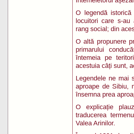
întemeietorul așezări
O legendă istorică
locuitori care s-au
rang social; din aces
O altă propunere p
primarului conduc
întemeia pe terito
acestuia câți sunt, 
Legendele ne mai sp
aproape de Sibiu, n
însemna prea aproa
O explicație plauz
traducerea termenu
Valea Arinilor.