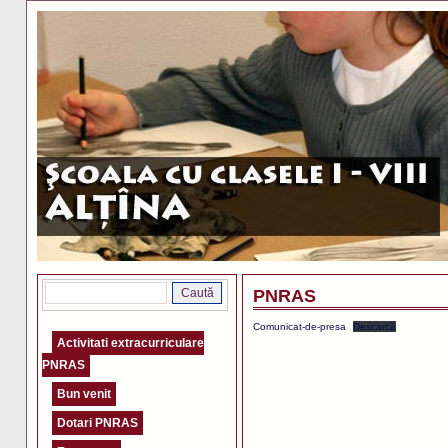
PNRAS
Comunicat-de-presa
Descarcă
Activitati extracurriculare
PNRAS
Bun venit
Dotari PNRAS