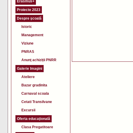
Erasmus+
Proiecte 2023
Despre şcoală
Istoric
Management
Viziune
PNRAS
Anunţ achiziții PNRR
Galerie Imagini
Ateliere
Bazar gradinita
Carnaval scoala
Cetati Transilvane
Excursii
Oferta educaţională
Clasa Pregatitoare