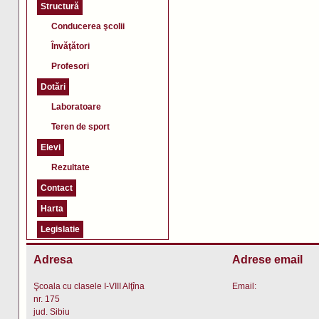
Structură
Conducerea şcolii
Învăţători
Profesori
Dotări
Laboratoare
Teren de sport
Elevi
Rezultate
Contact
Harta
Legislatie
Adresa
Adrese email
Şcoala cu clasele I-VIII Alţîna
Email:
nr. 175
jud. Sibiu