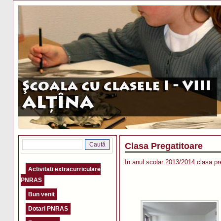
Clasa Pregatitoare
In anul scolar 2013/2014 clasa pre
Activitati extracurriculare
PNRAS
Bun venit
Dotari PNRAS