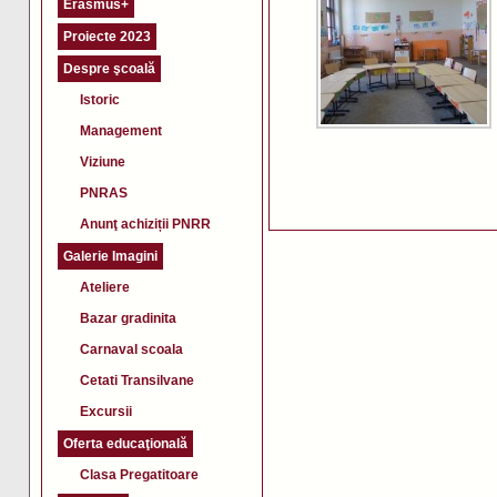
Erasmus+
Proiecte 2023
Despre şcoală
Istoric
Management
Viziune
PNRAS
Anunţ achiziții PNRR
Galerie Imagini
Ateliere
Bazar gradinita
Carnaval scoala
Cetati Transilvane
Excursii
Oferta educaţională
Clasa Pregatitoare