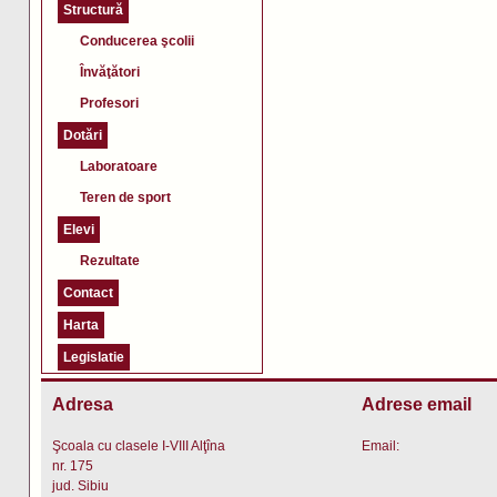
Structură
Conducerea şcolii
Învăţători
Profesori
Dotări
Laboratoare
Teren de sport
Elevi
Rezultate
Contact
Harta
Legislatie
Adresa
Adrese email
Şcoala cu clasele I-VIII Alţîna
Email:
nr. 175
jud. Sibiu